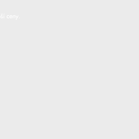
ší ceny.