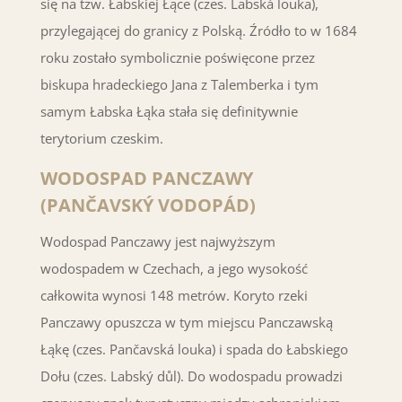
się na tzw. Łabskiej Łące (czes. Labská louka),
przylegającej do granicy z Polską. Źródło to w 1684
roku zostało symbolicznie poświęcone przez
biskupa hradeckiego Jana z Talemberka i tym
samym Łabska Łąka stała się definitywnie
terytorium czeskim.
WODOSPAD PANCZAWY
(PANČAVSKÝ VODOPÁD)
Wodospad Panczawy jest najwyższym
wodospadem w Czechach, a jego wysokość
całkowita wynosi 148 metrów. Koryto rzeki
Panczawy opuszcza w tym miejscu Panczawską
Łąkę (czes. Pančavská louka) i spada do Łabskiego
Dołu (czes. Labský důl). Do wodospadu prowadzi