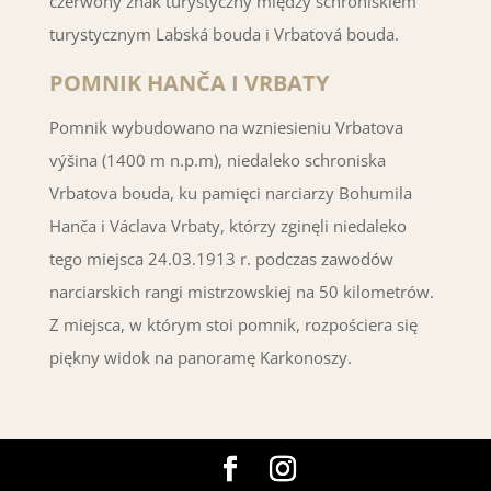
czerwony znak turystyczny między schroniskiem
turystycznym Labská bouda i Vrbatová bouda.
POMNIK HANČA I VRBATY
Pomnik wybudowano na wzniesieniu Vrbatova
výšina (1400 m n.p.m), niedaleko schroniska
Vrbatova bouda, ku pamięci narciarzy Bohumila
Hanča i Václava Vrbaty, którzy zginęli niedaleko
tego miejsca 24.03.1913 r. podczas zawodów
narciarskich rangi mistrzowskiej na 50 kilometrów.
Z miejsca, w którym stoi pomnik, rozpościera się
piękny widok na panoramę Karkonoszy.