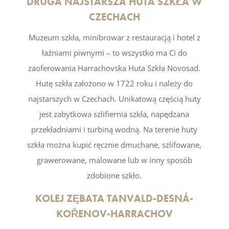
DRUGA NAJSTARSZA HUTA SZKŁA W
CZECHACH
Muzeum szkła, minibrowar z restauracją i hotel z
łaźniami piwnymi – to wszystko ma Ci do
zaoferowania Harrachovska Huta Szkła Novosad.
Hutę szkła założono w 1722 roku i należy do
najstarszych w Czechach. Unikatową częścią huty
jest zabytkowa szlifiernia szkła, napędzana
przekładniami i turbiną wodną. Na terenie huty
szkła można kupić ręcznie dmuchane, szlifowane,
grawerowane, malowane lub w inny sposób
zdobione szkło.
KOLEJ ZĘBATA TANVALD-DESNÁ-
KOŘENOV-HARRACHOV